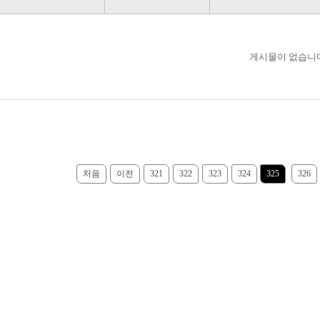
게시물이 없습니다
처음
이전
321
322
323
324
325
326