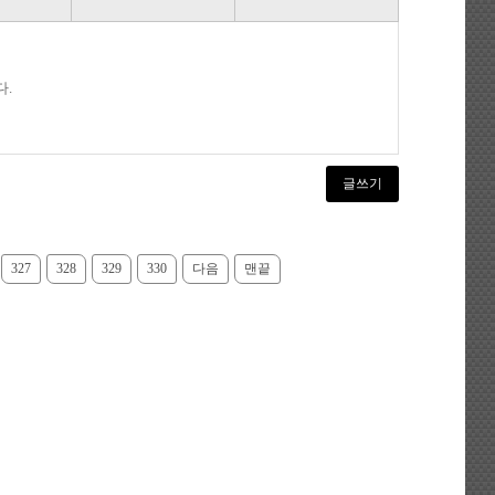
.
글쓰기
327
328
329
330
다음
맨끝